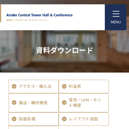
S
k
T
o
i
g
p
g
l
t
e
o
M
資料ダウンロード
e
t
n
u
h
e
m
a
アクセス・搬入出
料金表
i
n
電気・LAN・ネッ
備品・機材関連
c
ト関連
o
図面各種
レイアウト図面
n
t