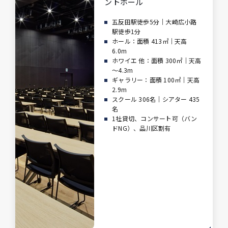
ントホール
五反田駅徒歩5分｜大崎広小路
駅徒歩1分
ホール：面積 413㎡｜天高
6.0m
ホワイエ 他：面積 300㎡｜天高
～4.3m
ギャラリー：面積 100㎡｜天高
2.9m
スクール 306名｜シアター 435
名
1社貸切、コンサート可（バン
ドNG）、品川区割有