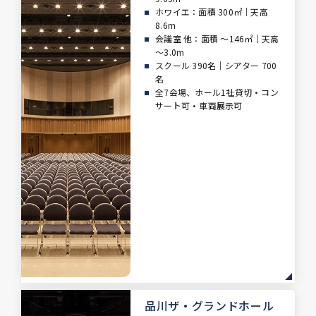
ホワイエ：面積 300㎡｜天高
8.6m
会議室 他：面積 ～146㎡｜天高
～3.0m
スクール 390名｜シアター 700
名
全7会場、ホール1社貸切・コン
サート可・車両展示可
品川ザ・グランドホール