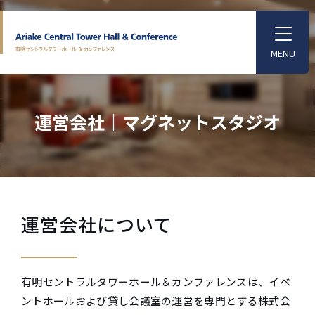
S
k
T
o
i
g
p
g
l
t
e
o
M
運営会社｜マグネットスタジオ
e
t
n
u
h
e
m
a
i
運営会社について
n
c
o
有明セントラルタワーホール＆カンファレンスは、イベ
n
ントホールおよび貸し会議室の運営を専門とする株式会
t