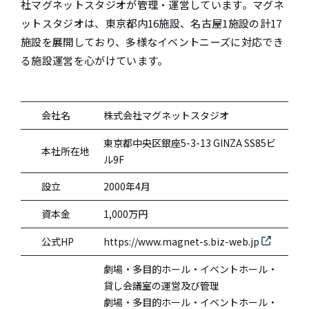
社マグネットスタジオが管理・運営しています。マグネ
e
ットスタジオは、東京都内16施設、名古屋1施設の計17
n
施設を展開しており、多様なイベントニーズに対応でき
t
る施設運営を心がけています。
.
会社名
株式会社マグネットスタジオ
東京都中央区銀座5-3-13 GINZA SS85ビ
本社所在地
ル9F
設立
2000年4月
資本金
1,000万円
公式HP
https://www.magnet-s.biz-web.jp
劇場・多目的ホール・イベントホール・
貸し会議室の運営及び管理
劇場・多目的ホール・イベントホール・