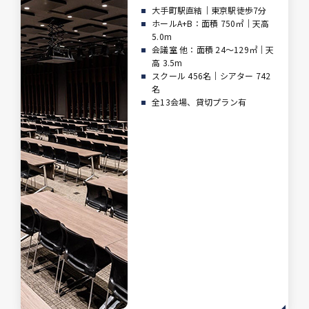
大手町駅直結｜東京駅徒歩7分
ホールA+B：面積 750㎡｜天高
5.0m
会議室 他：面積 24～129㎡｜天
高 3.5m
スクール 456名｜シアター 742
名
全13会場、貸切プラン有