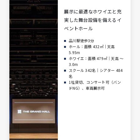
展示に最適なホワイエと充
実した
舞台設備を備えるイ
ベントホール
品川駅徒歩3分
ホール：面積 432㎡｜天高
5.95m
ホワイエ：面積 479㎡｜天高 ～
3.0m
スクール 342名｜シアター 484
名
1社貸切、コンサート可（バン
ドNG）、車両展示可