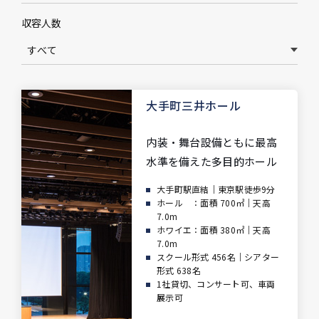
収容人数
大手町三井ホール
内装・舞台設備ともに最高
水準を備えた多目的ホール
大手町駅直結｜東京駅徒歩9分
ホール ：面積 700㎡｜天高
7.0m
ホワイエ：面積 380㎡｜天高
7.0m
スクール形式 456名｜シアター
形式 638名
1社貸切、コンサート可、車両
展示可