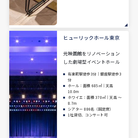
ヒューリックホール東京
元映画館をリノベーション
した
劇場型イベントホール
有楽町駅徒歩3分｜銀座駅徒歩3
分
ホール：面積 685㎡｜天高
10.0m
ホワイエ：面積 370㎡｜天高 ～
8.7m
シアター 886名（固定席）
1社貸切、コンサート可