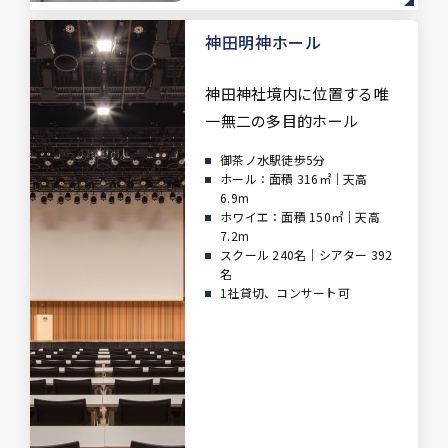
神田明神ホール
神田神社境内に位置する唯
一無二の
多目的ホール
御茶ノ水駅徒歩5分
ホール：面積 316㎡｜天高
6.9m
ホワイエ：面積 150㎡｜天高
7.2m
スクール 240名｜シアター 392
名
1社貸切、コンサート可