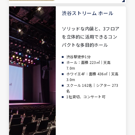
渋谷ストリーム ホール
ソリッドな内装と、3フロア
を立体的に活用できるコン
パクトな多目的ホール
渋谷駅徒歩1分
ホール：面積 223㎡｜天高
7.0m
ホワイエ4F：面積 436㎡｜天高
3.0m
スクール 162名｜シアター 273
名
1社貸切、コンサート可