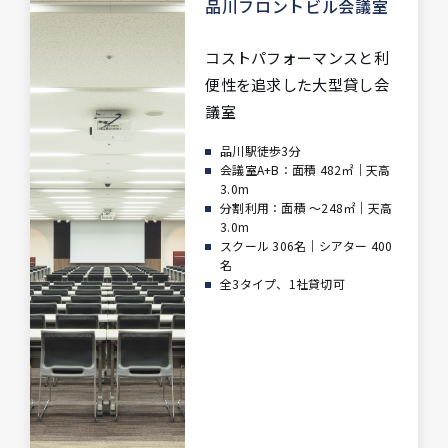
品川フロントビル会議室
コストパフォーマンスと利
便性を
追求した大型貸し会
議室
品川駅徒歩3分
会議室A+B：面積 482㎡｜天高
3.0m
分割利用：面積 ～248㎡｜天高
3.0m
スクール 306名｜シアター 400
名
全3タイプ、1社貸切可