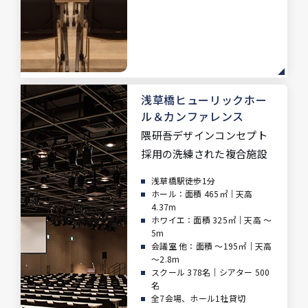
浅草橋ヒューリックホー
ル
＆カンファレンス
隈研吾デザインコンセプト
採用の洗練された複合施設
浅草橋駅徒歩1分
ホール：面積 465㎡｜天高
4.37m
ホワイエ：面積 325㎡｜天高 ～
5m
会議室 他：面積 ～195㎡｜天高
～2.8m
スクール 378名｜シアター 500
名
全7会場、ホール1社貸切