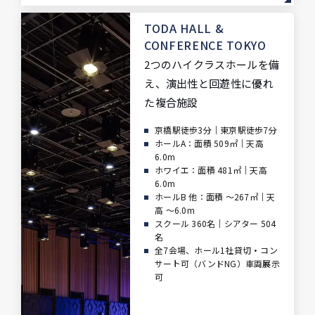
TODA HALL
&
CONFERENCE TOKYO
2つのハイクラスホールを備
え、
演出性と回遊性に優れ
た複合施設
京橋駅徒歩3分｜東京駅徒歩7分
ホールA：面積 509㎡｜天高
6.0m
ホワイエ：面積 481㎡｜天高
6.0m
ホールB 他：面積 ～267㎡｜天
高 ～6.0m
スクール 360名｜シアター 504
名
全7会場、ホール1社貸切・コン
サート可（バンドNG）車両展示
可