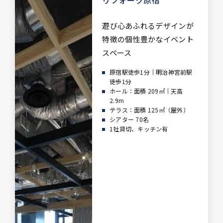
リフォーク原宿
遊び心あふれるデザインが
特徴の
個性豊かなイベント
スペース
原宿駅徒歩1分｜明治神宮前駅
徒歩1分
ホール：面積 209㎡｜天高
2.9m
テラス：面積 125㎡（屋外）
シアター 70名
1社貸切、キッチン有