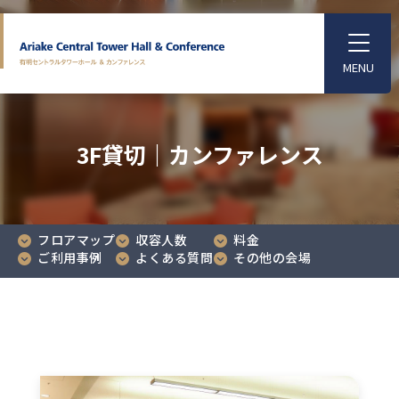
S
k
T
o
i
g
p
g
l
t
e
o
M
3F貸切｜カンファレンス
e
t
n
u
h
e
m
フロアマップ
収容人数
料金
a
ご利用事例
よくある質問
その他の会場
i
n
c
o
n
t