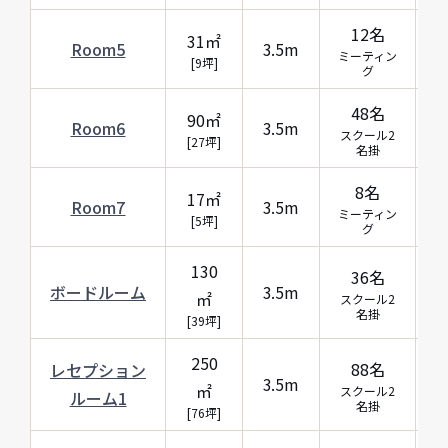
12名
31㎡
Room5
3.5m
ミーティン
[9坪]
グ
48名
90㎡
Room6
3.5m
スクール2
[27坪]
名掛
8名
17㎡
Room7
3.5m
ミーティン
[5坪]
グ
130
36名
ボードルーム
3.5m
㎡
スクール2
名掛
[39坪]
250
88名
レセプション
3.5m
㎡
スクール2
ルーム1
名掛
[76坪]