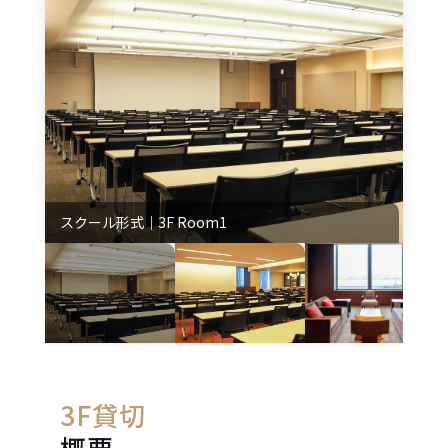
e
n
t
.
スクール形式｜3F Room1
3F貸切
概要