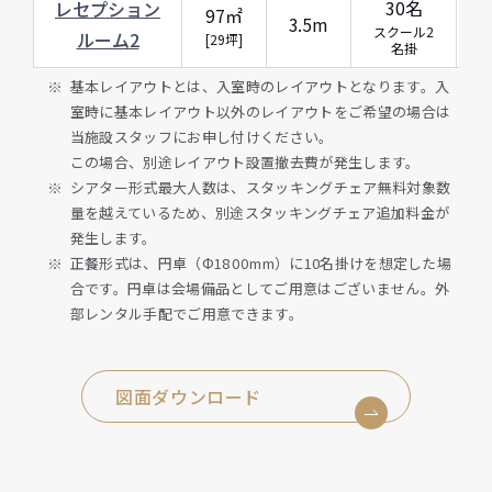
30名
レセプション
97㎡
3.5m
スクール2
ルーム2
[29坪]
名掛
基本レイアウトとは、入室時のレイアウトとなります。入
室時に基本レイアウト以外のレイアウトをご希望の場合は
当施設スタッフにお申し付けください。
この場合、別途レイアウト設置撤去費が発生します。
シアター形式最大人数は、スタッキングチェア無料対象数
量を越えているため、別途スタッキングチェア追加料金が
発生します。
正餐形式は、円卓（Φ1800mm）に10名掛けを想定した場
合です。円卓は会場備品としてご用意はございません。外
部レンタル手配でご用意できます。
図面ダウンロード