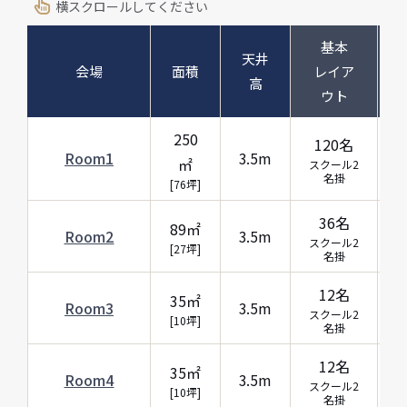
横スクロールしてください
基本
天井
会場
面積
レイア
高
ウト
250
120名
Room1
3.5m
㎡
スクール2
名掛
[76坪]
36名
89㎡
Room2
3.5m
スクール2
[27坪]
名掛
12名
35㎡
Room3
3.5m
スクール2
[10坪]
名掛
12名
35㎡
Room4
3.5m
スクール2
[10坪]
名掛