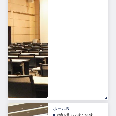
ホールB
収容人数：
220名～595名