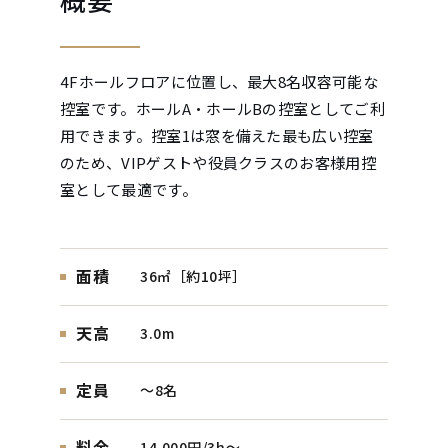
4Fホールフロアに位置し、最大8名収容可能な
控室です。ホールA・ホールBの控室としてご利
用できます。控室1は窓を備えた最も広い控室
のため、VIPゲストや役員クラスのお客様用控
室として最適です。
面積
36㎡［約10坪］
天高
3.0m
定員
～8名
料金
14,000円/3h〜