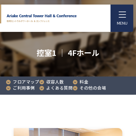
S
k
T
o
i
g
p
g
l
t
e
o
M
控室1 │ 4Fホール
e
t
n
u
h
e
m
フロアマップ
収容人数
料金
a
ご利用事例
よくある質問
その他の会場
i
n
c
o
n
t