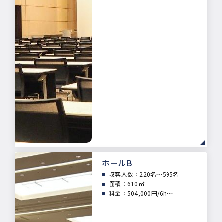
ホールB
収容人数：
220名～595名
面積：
610㎡
料金：504,000円/6h～