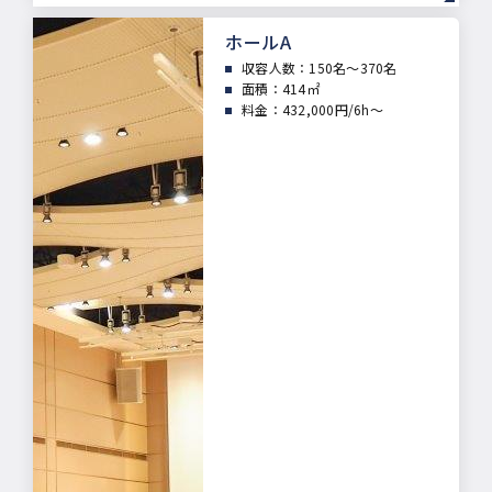
ホールA
収容人数：
150名～370名
面積：
414㎡
料金：432,000円/6h～