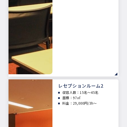
レセプションルーム2
収容人数：15
名～45名
面積：
97㎡
料金：29,000円/3h～