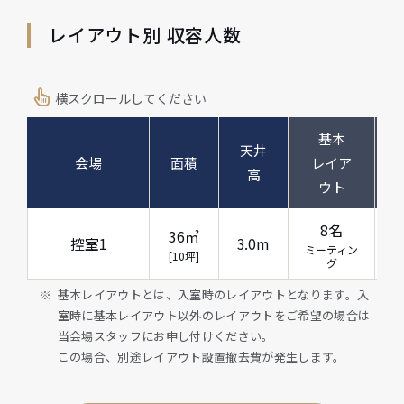
レイアウト別 収容人数
横スクロールしてください
基本
天井
会場
面積
レイア
高
ウト
8名
36㎡
控室1
3.0m
ミーティン
[10坪]
グ
基本レイアウトとは、入室時のレイアウトとなります。入
室時に基本レイアウト以外のレイアウトをご希望の場合は
当会場スタッフにお申し付けください。
この場合、別途レイアウト設置撤去費が発生します。