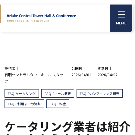
S
k
T
o
i
g
p
g
l
t
e
o
M
e
t
n
u
h
投稿者｜
公開日｜
更新日｜
e
有明セントラルタワーホール スタッ
2026/04/01
2026/04/02
m
フ
a
i
FAQ-ケータリング
FAQ-Pホール概要
FAQ-Pカンファレンス概要
n
FAQ-P利用までの流れ
FAQ-P料金
c
o
ケータリング業者は紹介
n
t